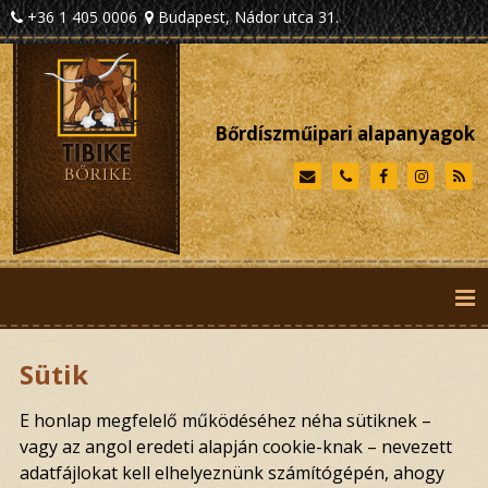
+36 1 405 0006
Budapest, Nádor utca 31.
Bőrdíszműipari alapanyagok
Sütik
E honlap megfelelő működéséhez néha sütiknek –
vagy az angol eredeti alapján cookie-knak – nevezett
adatfájlokat kell elhelyeznünk számítógépén, ahogy