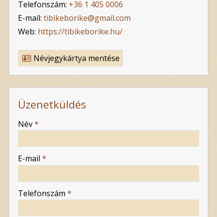
Telefonszám:
+36 1 405 0006
E-mail:
tibikeborike@gmail.com
Web:
https://tibikeborike.hu/
Névjegykártya mentése
Üzenetküldés
-
Név
*
-
E-mail
*
-
Telefonszám
*